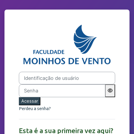
Ir para o conteúdo principal
Acesso a Cursos Projetos
Identificação de usuário
Senha
Acessar
Perdeu a senha?
Esta é a sua primeira vez aqui?